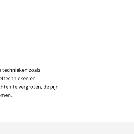
e technieken zoals
seltechnieken en
ten te vergroten, de pijn
emen.