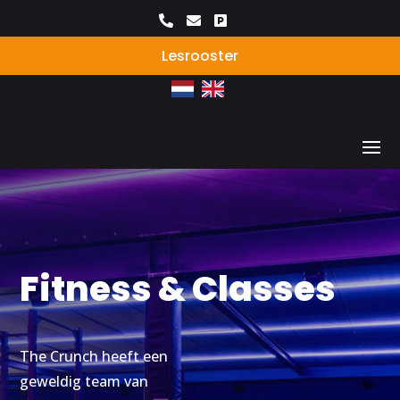



Lesrooster
Fitness & Classes
The Crunch heeft een
geweldig team van