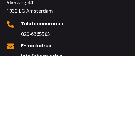
Vlierweg 44
1032 LG Amsterdam
Telefoonnummer

020-6365505
E-mailadres

info@thecrunch.nl
Copyright © 2026 The Crunch | Website door
Misterdot