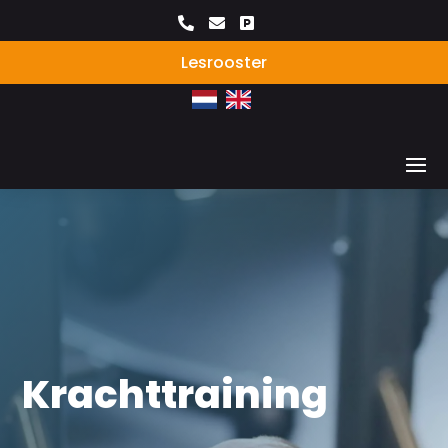



Lesrooster
Krachttraining